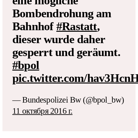
eine mögliche
Bombendrohung am
Bahnhof
#Rastatt
,
dieser wurde daher
gesperrt und geräumt.
#bpol
pic.twitter.com/hav3Hcn
— Bundespolizei Bw (@bpol_bw)
11 октября 2016 г.