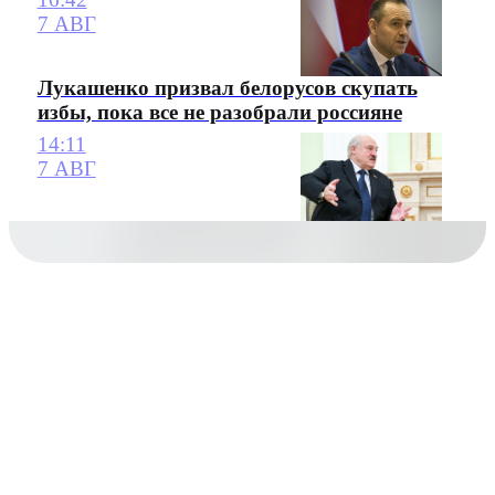
7 АВГ
Лукашенко призвал белорусов скупать
избы, пока все не разобрали россияне
14:11
7 АВГ