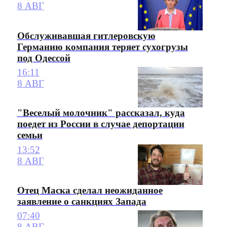
8 АВГ
Обслуживавшая гитлеровскую
Германию компания теряет сухогрузы
под Одессой
16:11
8 АВГ
"Веселый молочник" рассказал, куда
поедет из России в случае депортации
семьи
13:52
8 АВГ
Отец Маска сделал неожиданное
заявление о санкциях Запада
07:40
8 АВГ