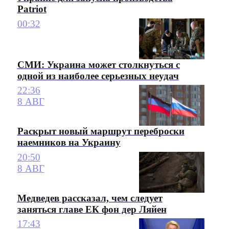
Patriot
00:32
СМИ: Украина может столкнуться с
одной из наиболее серьезных неудач
22:36
8 АВГ
Раскрыт новый маршрут переброски
наемников на Украину
20:50
8 АВГ
Медведев рассказал, чем следует
заняться главе ЕК фон дер Ляйен
17:43