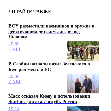
ЧИТАЙТЕ ТАКЖЕ
ВСУ разместили наемников и оружие в
действующем детском лагере под
Львовом
20:59
7 АВГ
В Сербии назвали визит Зеленского в
Белград местью ЕС
20:56
7 АВГ
Маск отказал Киеву в использовании
Starlink для атак вглубь России
19:14