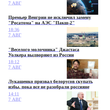
7 АВГ
Премьер Венгрии не исключил замену
"Росатома" на АЭС "Пакш-2"
18:36
7 АВГ
"Веселого молочника" Джастаса
Уолкера выдворяют из России
18:12
7 АВГ
Лукашенко призвал белорусов скупать
избы, пока все не разобрали россияне
14:11
7 АВГ