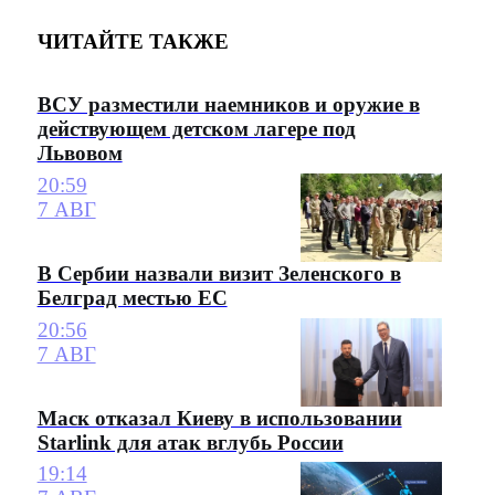
ЧИТАЙТЕ ТАКЖЕ
ВСУ разместили наемников и оружие в
действующем детском лагере под
Львовом
20:59
7 АВГ
В Сербии назвали визит Зеленского в
Белград местью ЕС
20:56
7 АВГ
Маск отказал Киеву в использовании
Starlink для атак вглубь России
19:14