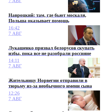
7 АВГ
Навроцкий: там, где бьют москаля,
Польша оказывает помощь
16:42
7 АВГ
Лукашенко призвал белорусов скупать
избы, пока все не разобрали россияне
14:11
7 АВГ
Жительницу Норвегии отправили в
тюрьму из-за необычного имени сына
12:26
7 АВГ