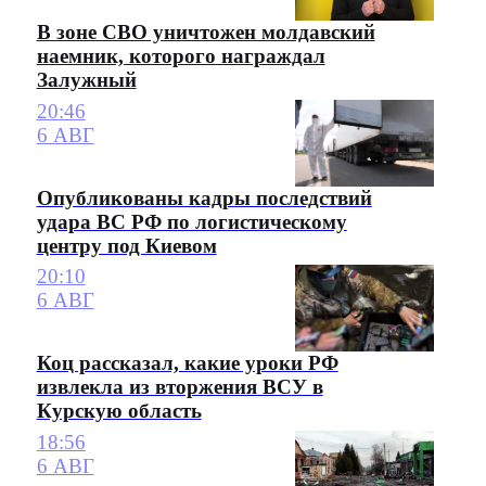
В зоне СВО уничтожен молдавский
наемник, которого награждал
Залужный
20:46
6 АВГ
Опубликованы кадры последствий
удара ВС РФ по логистическому
центру под Киевом
20:10
6 АВГ
Коц рассказал, какие уроки РФ
извлекла из вторжения ВСУ в
Курскую область
18:56
6 АВГ