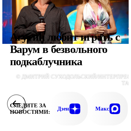
Агутин любит играть с
Варум в безвольного
подкаблучника
© ДМИТРИЙ СУХОДОЛЬСКИЙ/ИНТЕРПРЕС
ТА
СЛЕДИТЕ ЗА
Дзен
Макс
НОВОСТЯМИ: