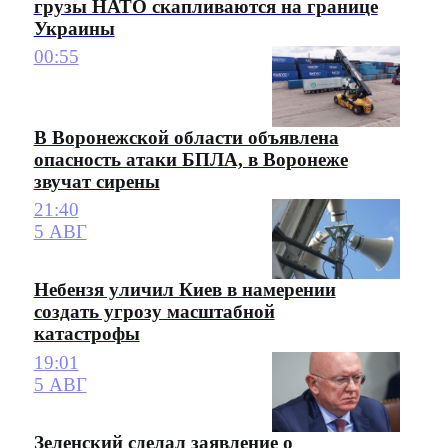
грузы НАТО скапливаются на границе
Украины
00:55
В Воронежской области объявлена
опасность атаки БПЛА, в Воронеже
звучат сирены
21:40
5 АВГ
Небензя уличил Киев в намерении
создать угрозу масштабной
катастрофы
19:01
5 АВГ
Зеленский сделал заявление о