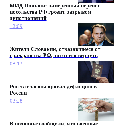
МИД Польши: намеренный перенос
посольства РФ грозит разрывом
дипотношений
12:09
Жители Словакии, отказавшиеся от
гражданства РФ, хотят его вернуть
08:13
Росстат зафиксировал дефляцию в
России
03:28
В подполье сообщили, что военные