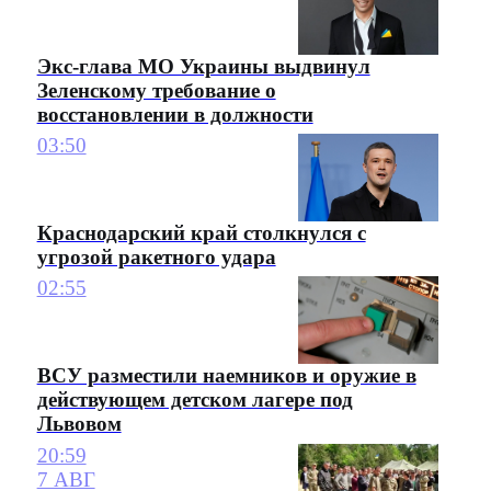
Экс-глава МО Украины выдвинул
Зеленскому требование о
восстановлении в должности
03:50
Краснодарский край столкнулся с
угрозой ракетного удара
02:55
ВСУ разместили наемников и оружие в
действующем детском лагере под
Львовом
20:59
7 АВГ