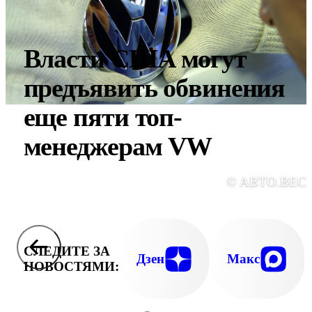
Власти США могут
предъявить обвинения
еще пяти топ-
менеджерам VW
© АВТО.ВЕС
СЛЕДИТЕ ЗА
Дзен
Макс
НОВОСТЯМИ: