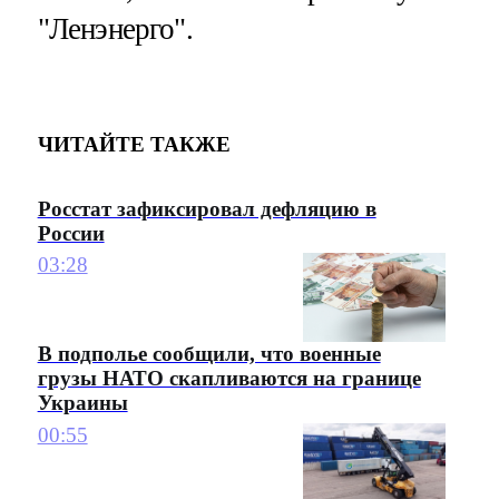
"Ленэнерго".
ЧИТАЙТЕ ТАКЖЕ
Росстат зафиксировал дефляцию в
России
03:28
В подполье сообщили, что военные
грузы НАТО скапливаются на границе
Украины
00:55