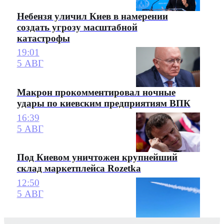
Небензя уличил Киев в намерении
создать угрозу масштабной
катастрофы
19:01
5 АВГ
Макрон прокомментировал ночные
удары по киевским предприятиям ВПК
16:39
5 АВГ
Под Киевом уничтожен крупнейший
склад маркетплейса Rozetka
12:50
5 АВГ