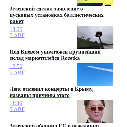
Зеленский сделал заявление о
пусковых установках баллистических
ракет
18:25
5 АВГ
Под Киевом уничтожен крупнейший
склад маркетплейса Rozetka
12:50
5 АВГ
Лепс отменил концерты в Крыму,
названы причины этого
11:36
5 АВГ
Зеленский обвинил ЕС в нежелании