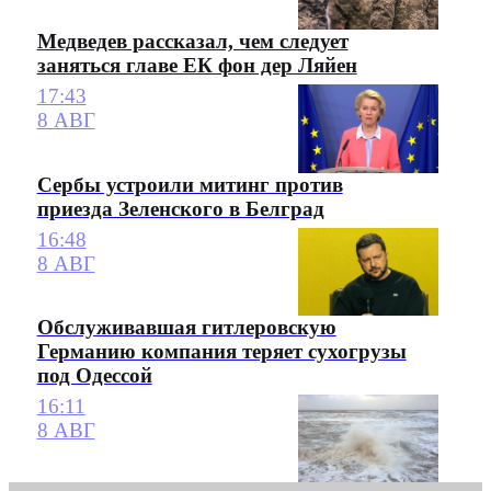
Медведев рассказал, чем следует
заняться главе ЕК фон дер Ляйен
17:43
8 АВГ
Сербы устроили митинг против
приезда Зеленского в Белград
16:48
8 АВГ
Обслуживавшая гитлеровскую
Германию компания теряет сухогрузы
под Одессой
16:11
8 АВГ