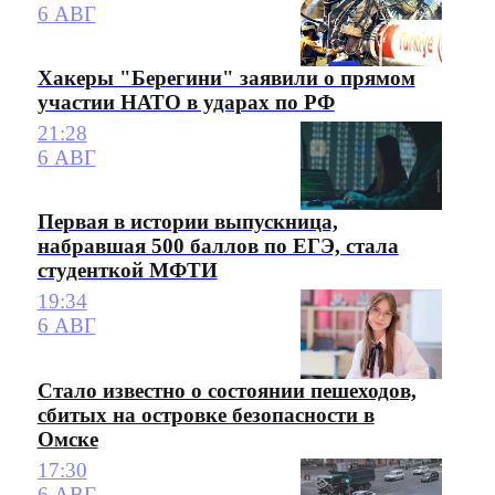
6 АВГ
Хакеры "Берегини" заявили о прямом
участии НАТО в ударах по РФ
21:28
6 АВГ
Первая в истории выпускница,
набравшая 500 баллов по ЕГЭ, стала
студенткой МФТИ
19:34
6 АВГ
Стало известно о состоянии пешеходов,
сбитых на островке безопасности в
Омске
17:30
6 АВГ