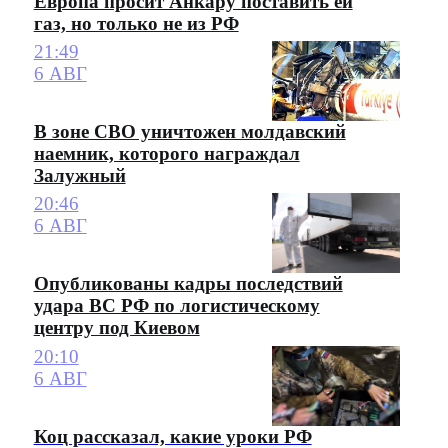
Европа просит Анкару поставить ей
газ, но только не из РФ
21:49
6 АВГ
В зоне СВО уничтожен молдавский
наемник, которого награждал
Залужный
20:46
6 АВГ
Опубликованы кадры последствий
удара ВС РФ по логистическому
центру под Киевом
20:10
6 АВГ
Коц рассказал, какие уроки РФ