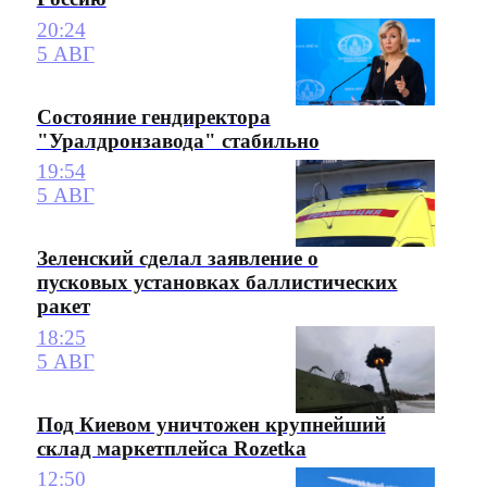
20:24
5 АВГ
Состояние гендиректора
"Уралдронзавода" стабильно
19:54
5 АВГ
Зеленский сделал заявление о
пусковых установках баллистических
ракет
18:25
5 АВГ
Под Киевом уничтожен крупнейший
склад маркетплейса Rozetka
12:50