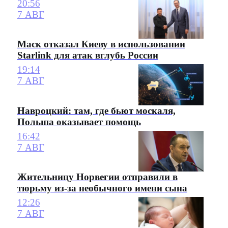
20:56
7 АВГ
Маск отказал Киеву в использовании
Starlink для атак вглубь России
19:14
7 АВГ
Навроцкий: там, где бьют москаля,
Польша оказывает помощь
16:42
7 АВГ
Жительницу Норвегии отправили в
тюрьму из-за необычного имени сына
12:26
7 АВГ