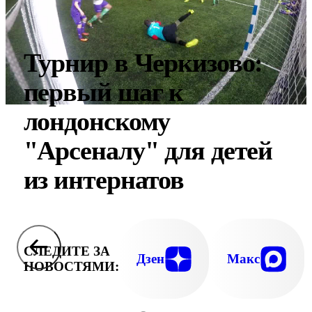
Турнир в Черкизово:
первый шаг к
лондонскому
"Арсеналу" для детей
из интернатов
СЛЕДИТЕ ЗА
Дзен
Макс
НОВОСТЯМИ: