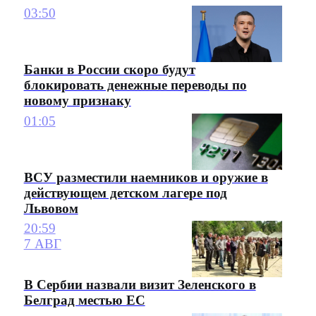
03:50
Банки в России скоро будут
блокировать денежные переводы по
новому признаку
01:05
ВСУ разместили наемников и оружие в
действующем детском лагере под
Львовом
20:59
7 АВГ
В Сербии назвали визит Зеленского в
Белград местью ЕС