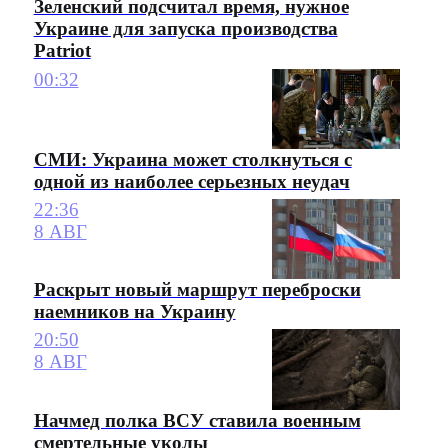
Зеленский подсчитал время, нужное
Украине для запуска производства
Patriot
00:32
СМИ: Украина может столкнуться с
одной из наиболее серьезных неудач
22:36
8 АВГ
Раскрыт новый маршрут переброски
наемников на Украину
20:50
8 АВГ
Начмед полка ВСУ ставила военным
смертельные уколы