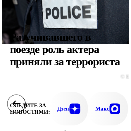
Разучивавшего в
поезде роль актера
приняли за террориста
© E
СЛЕДИТЕ ЗА
Дзен
Макс
НОВОСТЯМИ: