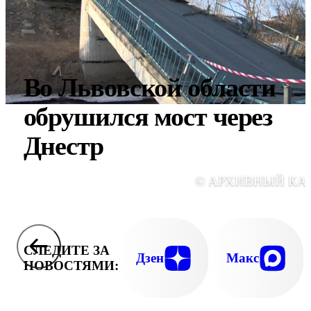
Во Львовской области
обрушился мост через
Днестр
© АРХИВНЫЙ КА
СЛЕДИТЕ ЗА
Дзен
Макс
НОВОСТЯМИ: