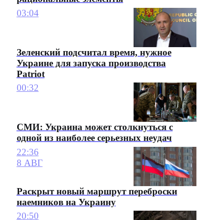
03:04
Зеленский подсчитал время, нужное
Украине для запуска производства
Patriot
00:32
СМИ: Украина может столкнуться с
одной из наиболее серьезных неудач
22:36
8 АВГ
Раскрыт новый маршрут переброски
наемников на Украину
20:50