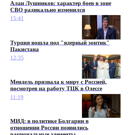
Алан Лушников: характер боев в зоне
СВО радикально изменился
15:41
Турция вошла под "ядерный зонтик"
Пакистана
12:35
Мендель призвала к миру с Россией,
посмотрев на работу ТЦК в Одессе
11:19
МИД: в политике Болгарии в
отношении России появились
рациональные элементы