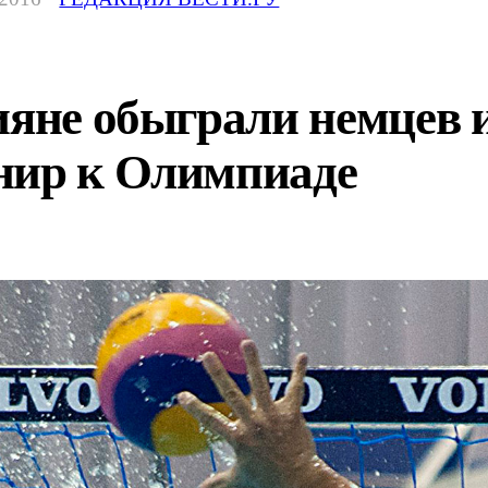
ияне обыграли немцев
нир к Олимпиаде