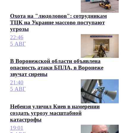
Охота на "людоловов": сотрудникам
ТЦК на Украине массово поступают
угрозы
22:46
5 АВГ
В Воронежской области объявлена
опасность атаки БПЛА, в Воронеже
звучат сирены
21:40
5 АВГ
Небензя уличил Киев в намерении
создать угрозу масштабной
катастрофы
19:01