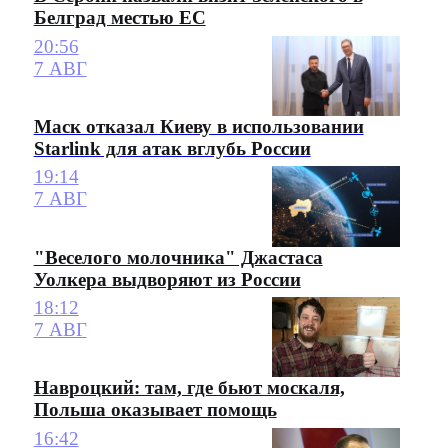
Белград местью ЕС
20:56
7 АВГ
Маск отказал Киеву в использовании
Starlink для атак вглубь России
19:14
7 АВГ
"Веселого молочника" Джастаса
Уолкера выдворяют из России
18:12
7 АВГ
Навроцкий: там, где бьют москаля,
Польша оказывает помощь
16:42