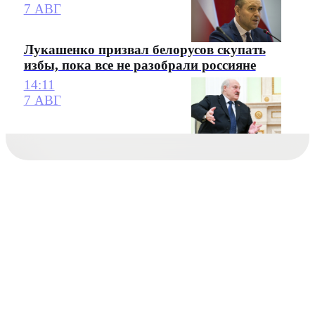
7 АВГ
Лукашенко призвал белорусов скупать
избы, пока все не разобрали россияне
14:11
7 АВГ