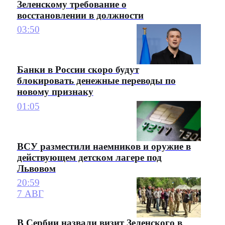
Зеленскому требование о
восстановлении в должности
03:50
Банки в России скоро будут
блокировать денежные переводы по
новому признаку
01:05
ВСУ разместили наемников и оружие в
действующем детском лагере под
Львовом
20:59
7 АВГ
В Сербии назвали визит Зеленского в