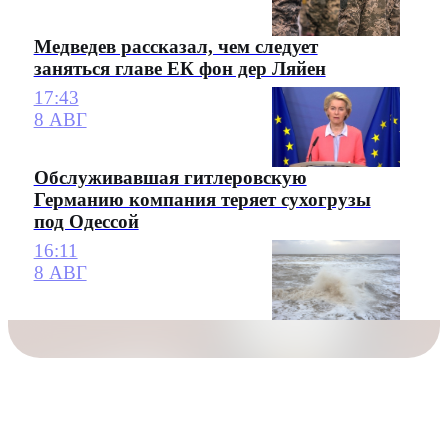
Медведев рассказал, чем следует
заняться главе ЕК фон дер Ляйен
17:43
8 АВГ
Обслуживавшая гитлеровскую
Германию компания теряет сухогрузы
под Одессой
16:11
8 АВГ