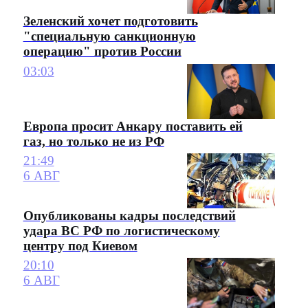
Зеленский хочет подготовить
"специальную санкционную
операцию" против России
03:03
Европа просит Анкару поставить ей
газ, но только не из РФ
21:49
6 АВГ
Опубликованы кадры последствий
удара ВС РФ по логистическому
центру под Киевом
20:10
6 АВГ