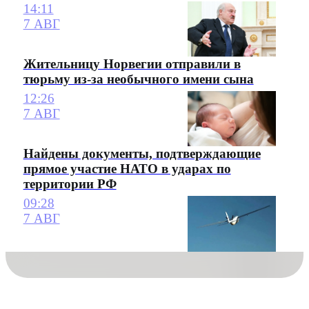
14:11
7 АВГ
Жительницу Норвегии отправили в
тюрьму из-за необычного имени сына
12:26
7 АВГ
Найдены документы, подтверждающие
прямое участие НАТО в ударах по
территории РФ
09:28
7 АВГ