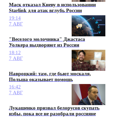
Маск отказал Киеву в использовании
Starlink для атак вглубь России
19:14
7 АВГ
"Веселого молочника" Джастаса
Уолкера выдворяют из России
18:12
7 АВГ
Навроцкий: там, где бьют москаля,
Польша оказывает помощь
16:42
7 АВГ
Лукашенко призвал белорусов скупать
избы, пока все не разобрали россияне