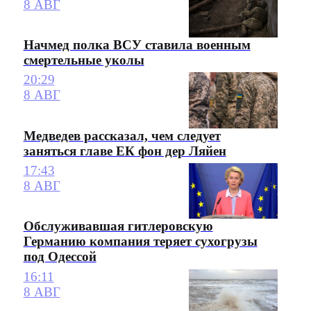
8 АВГ
Начмед полка ВСУ ставила военным
смертельные уколы
20:29
8 АВГ
Медведев рассказал, чем следует
заняться главе ЕК фон дер Ляйен
17:43
8 АВГ
Обслуживавшая гитлеровскую
Германию компания теряет сухогрузы
под Одессой
16:11
8 АВГ