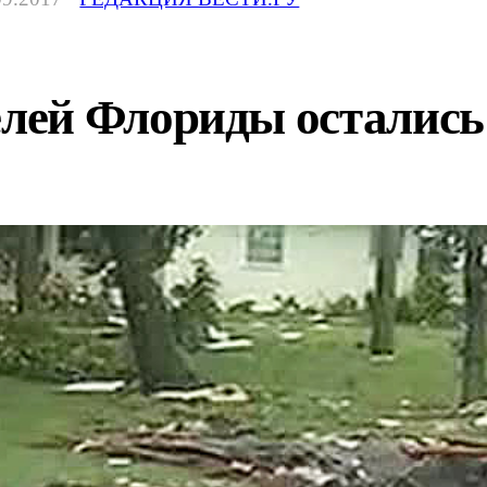
ей Флориды остались б