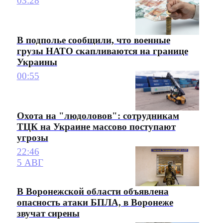
03:28
В подполье сообщили, что военные
грузы НАТО скапливаются на границе
Украины
00:55
Охота на "людоловов": сотрудникам
ТЦК на Украине массово поступают
угрозы
22:46
5 АВГ
В Воронежской области объявлена
опасность атаки БПЛА, в Воронеже
звучат сирены