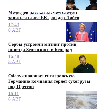
Медведев рассказал, чем следует
заняться главе ЕК фон дер Ляйен
17:43
8 АВГ
Сербы устроили митинг против
приезда Зеленского в Белград
16:48
8 АВГ
Обслуживавшая гитлеровскую
Германию компания теряет сухогрузы
под Одессой
16:11
8 АВГ