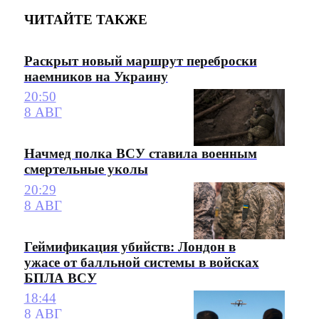
ЧИТАЙТЕ ТАКЖЕ
Раскрыт новый маршрут переброски
наемников на Украину
20:50
8 АВГ
Начмед полка ВСУ ставила военным
смертельные уколы
20:29
8 АВГ
Геймификация убийств: Лондон в
ужасе от балльной системы в войсках
БПЛА ВСУ
18:44
8 АВГ