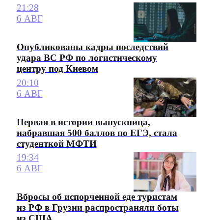
21:28
6 АВГ
Опубликованы кадры последствий
удара ВС РФ по логистическому
центру под Киевом
20:10
6 АВГ
Первая в истории выпускница,
набравшая 500 баллов по ЕГЭ, стала
студенткой МФТИ
19:34
6 АВГ
Вбросы об испорченной еде туристам
из РФ в Грузии распространяли боты
из США