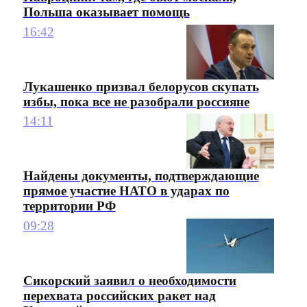
Польша оказывает помощь
16:42
Лукашенко призвал белорусов скупать
избы, пока все не разобрали россияне
14:11
Найдены документы, подтверждающие
прямое участие НАТО в ударах по
территории РФ
09:28
Сикорский заявил о необходимости
перехвата российских ракет над