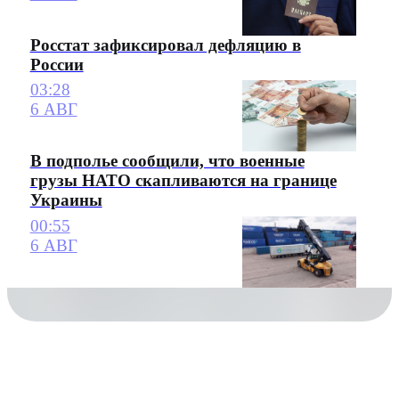
Росстат зафиксировал дефляцию в
России
03:28
6 АВГ
В подполье сообщили, что военные
грузы НАТО скапливаются на границе
Украины
00:55
6 АВГ