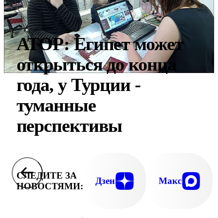
АТОР: Египет может
открыться до конца
года, у Турции -
туманные
перспективы
СЛЕДИТЕ ЗА
Дзен
Макс
НОВОСТЯМИ: