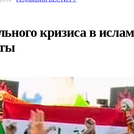
льного кризиса в исла
сты