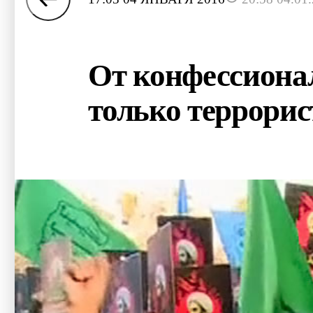
От конфессиона
только террори