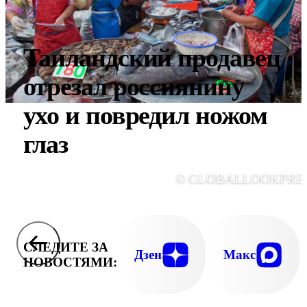
Таиландский продавец
отрезал россиянину
ухо и повредил ножом
глаз
© GLOBALLOOKPRE
СЛЕДИТЕ ЗА
Дзен
Макс
НОВОСТЯМИ: