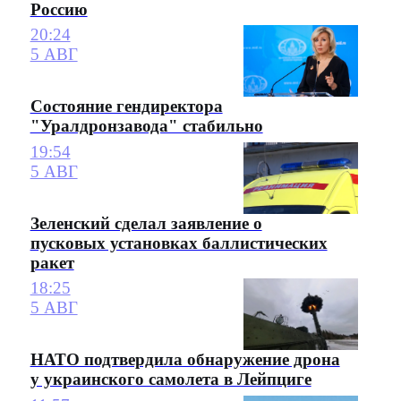
Россию
20:24
5 АВГ
Состояние гендиректора
"Уралдронзавода" стабильно
19:54
5 АВГ
Зеленский сделал заявление о
пусковых установках баллистических
ракет
18:25
5 АВГ
НАТО подтвердила обнаружение дрона
у украинского самолета в Лейпциге