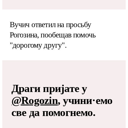
Вучич ответил на просьбу
Рогозина, пообещав помочь
"дорогому другу".
Драги пријате у
@Rogozin
, учини·емо
све да помогнемо.