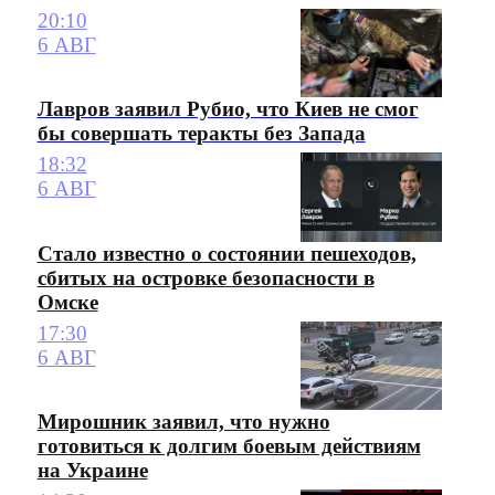
20:10
6 АВГ
Лавров заявил Рубио, что Киев не смог
бы совершать теракты без Запада
18:32
6 АВГ
Стало известно о состоянии пешеходов,
сбитых на островке безопасности в
Омске
17:30
6 АВГ
Мирошник заявил, что нужно
готовиться к долгим боевым действиям
на Украине