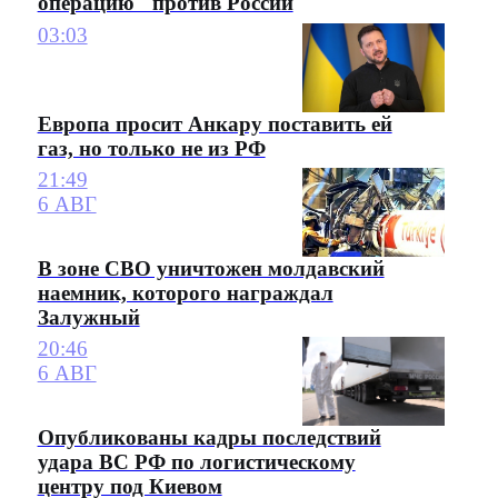
операцию" против России
03:03
Европа просит Анкару поставить ей
газ, но только не из РФ
21:49
6 АВГ
В зоне СВО уничтожен молдавский
наемник, которого награждал
Залужный
20:46
6 АВГ
Опубликованы кадры последствий
удара ВС РФ по логистическому
центру под Киевом