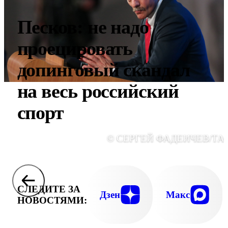
Песков: не надо
проецировать
допинговый скандал
на весь российский
спорт
© СЕРГЕЙ ФАДЕИЧЕВ/ТА
СЛЕДИТЕ ЗА
Дзен
Макс
НОВОСТЯМИ: