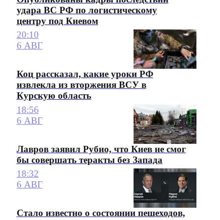
удара ВС РФ по логистическому
центру под Киевом
20:10
6 АВГ
Коц рассказал, какие уроки РФ
извлекла из вторжения ВСУ в
Курскую область
18:56
6 АВГ
Лавров заявил Рубио, что Киев не смог
бы совершать теракты без Запада
18:32
6 АВГ
Стало известно о состоянии пешеходов,