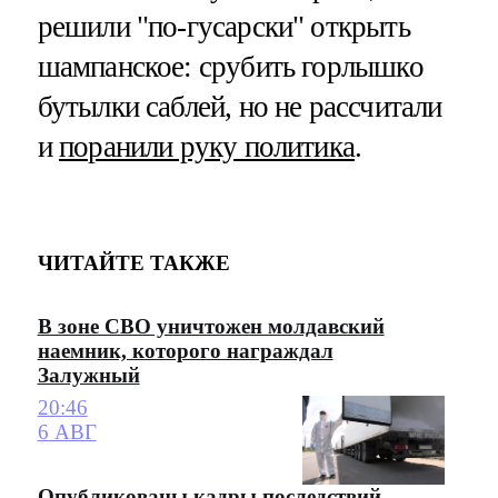
решили "по-гусарски" открыть
шампанское: срубить горлышко
бутылки саблей, но не рассчитали
и
поранили руку политика
.
ЧИТАЙТЕ ТАКЖЕ
В зоне СВО уничтожен молдавский
наемник, которого награждал
Залужный
20:46
6 АВГ
Опубликованы кадры последствий