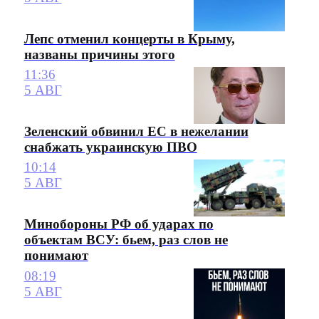
Лепс отменил концерты в Крыму,
названы причины этого
11:36
5 АВГ
Зеленский обвинил ЕС в нежелании
снабжать украинскую ПВО
10:14
5 АВГ
Минобороны РФ об ударах по
объектам ВСУ: бьем, раз слов не
понимают
08:19
5 АВГ