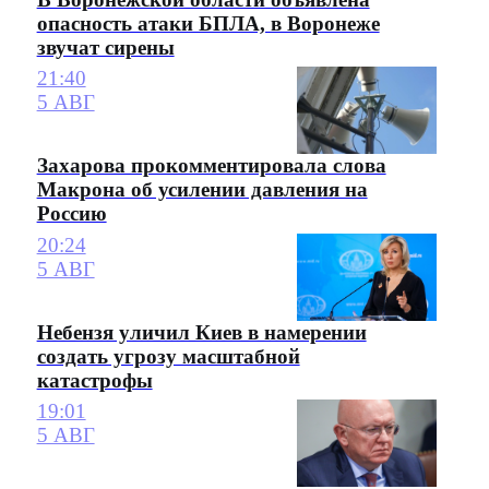
опасность атаки БПЛА, в Воронеже
звучат сирены
21:40
5 АВГ
Захарова прокомментировала слова
Макрона об усилении давления на
Россию
20:24
5 АВГ
Небензя уличил Киев в намерении
создать угрозу масштабной
катастрофы
19:01
5 АВГ