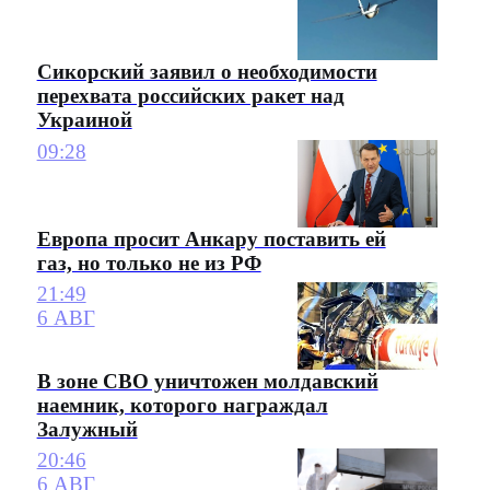
Сикорский заявил о необходимости
перехвата российских ракет над
Украиной
09:28
Европа просит Анкару поставить ей
газ, но только не из РФ
21:49
6 АВГ
В зоне СВО уничтожен молдавский
наемник, которого награждал
Залужный
20:46
6 АВГ