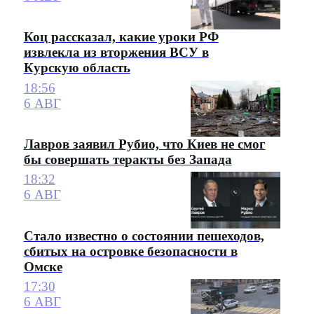
Коц рассказал, какие уроки РФ
извлекла из вторжения ВСУ в
Курскую область
18:56
6 АВГ
Лавров заявил Рубио, что Киев не смог
бы совершать теракты без Запада
18:32
6 АВГ
Стало известно о состоянии пешеходов,
сбитых на островке безопасности в
Омске
17:30
6 АВГ