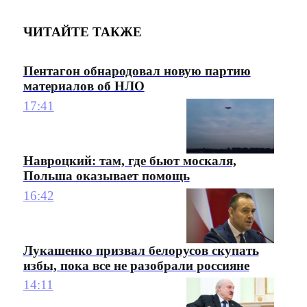
ЧИТАЙТЕ ТАКЖЕ
Пентагон обнародовал новую партию
материалов об НЛО
17:41
Навроцкий: там, где бьют москаля,
Польша оказывает помощь
16:42
Лукашенко призвал белорусов скупать
избы, пока все не разобрали россияне
14:11