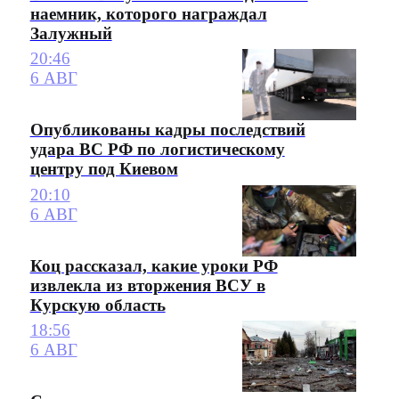
наемник, которого награждал
Залужный
20:46
6 АВГ
Опубликованы кадры последствий
удара ВС РФ по логистическому
центру под Киевом
20:10
6 АВГ
Коц рассказал, какие уроки РФ
извлекла из вторжения ВСУ в
Курскую область
18:56
6 АВГ