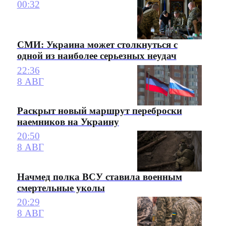
00:32
СМИ: Украина может столкнуться с
одной из наиболее серьезных неудач
22:36
8 АВГ
Раскрыт новый маршрут переброски
наемников на Украину
20:50
8 АВГ
Начмед полка ВСУ ставила военным
смертельные уколы
20:29
8 АВГ