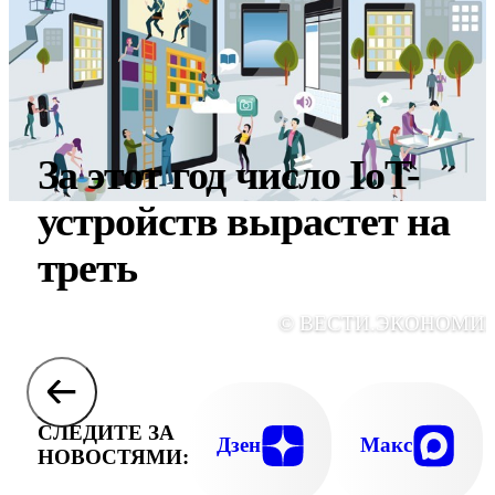
За этот год число IoT-
устройств вырастет на
треть
© ВЕСТИ.ЭКОНОМИ
СЛЕДИТЕ ЗА
Дзен
Макс
НОВОСТЯМИ: