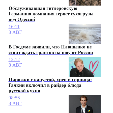
Обслуживавшая гитлеровскую
Германию компания теряет сухогрузы
под Одессой
16:11
8 АВГ
В Госдуме заявили, что Плющенко не
стоит ждать грантов на шоу от России
12:12
8 АВГ
Пирожки с капустой, хрен и горчица:
Галкин включил в райдер блюда
русской кухни
08:56
8 АВГ