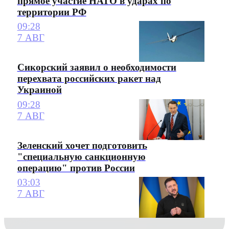
прямое участие НАТО в ударах по
территории РФ
09:28
7 АВГ
Сикорский заявил о необходимости
перехвата российских ракет над
Украиной
09:28
7 АВГ
Зеленский хочет подготовить
"специальную санкционную
операцию" против России
03:03
7 АВГ