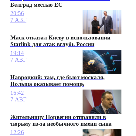
Белград местью ЕС
20:56
7 АВГ
Маск отказал Киеву в использовании
Starlink для атак вглубь России
19:14
7 АВГ
Навроцкий: там, где бьют москаля,
Польша оказывает помощь
16:42
7 АВГ
Жительницу Норвегии отправили в
тюрьму из-за необычного имени сына
12:26