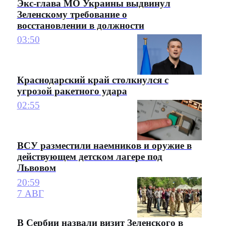
Экс-глава МО Украины выдвинул
Зеленскому требование о
восстановлении в должности
03:50
Краснодарский край столкнулся с
угрозой ракетного удара
02:55
ВСУ разместили наемников и оружие в
действующем детском лагере под
Львовом
20:59
7 АВГ
В Сербии назвали визит Зеленского в