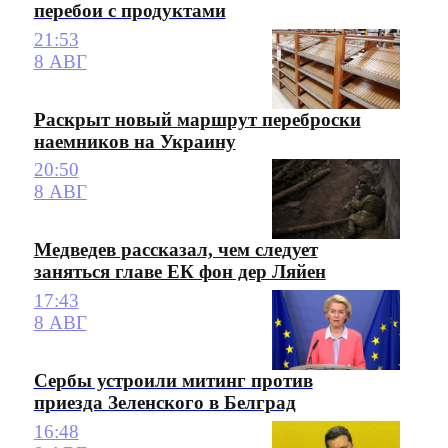
перебои с продуктами
21:53
8 АВГ
Раскрыт новый маршрут переброски
наемников на Украину
20:50
8 АВГ
Медведев рассказал, чем следует
заняться главе ЕК фон дер Ляйен
17:43
8 АВГ
Сербы устроили митинг против
приезда Зеленского в Белград
16:48