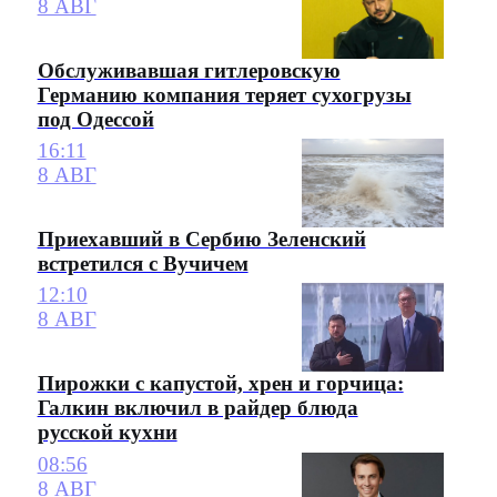
8 АВГ
Обслуживавшая гитлеровскую
Германию компания теряет сухогрузы
под Одессой
16:11
8 АВГ
Приехавший в Сербию Зеленский
встретился с Вучичем
12:10
8 АВГ
Пирожки с капустой, хрен и горчица:
Галкин включил в райдер блюда
русской кухни
08:56
8 АВГ