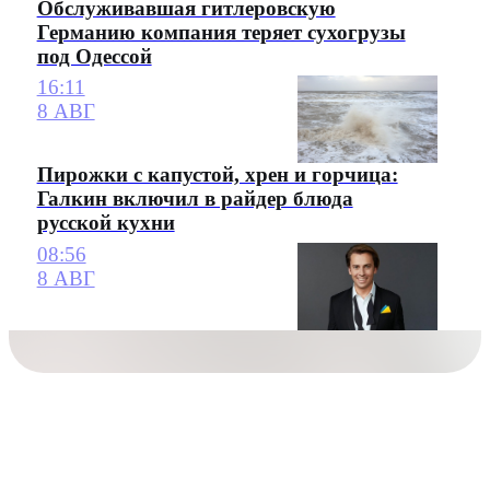
Обслуживавшая гитлеровскую
Германию компания теряет сухогрузы
под Одессой
16:11
8 АВГ
Пирожки с капустой, хрен и горчица:
Галкин включил в райдер блюда
русской кухни
08:56
8 АВГ