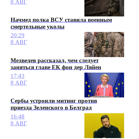
8 АВГ
Начмед полка ВСУ ставила военным
смертельные уколы
20:29
8 АВГ
Медведев рассказал, чем следует
заняться главе ЕК фон дер Ляйен
17:43
8 АВГ
Сербы устроили митинг против
приезда Зеленского в Белград
16:48
8 АВГ