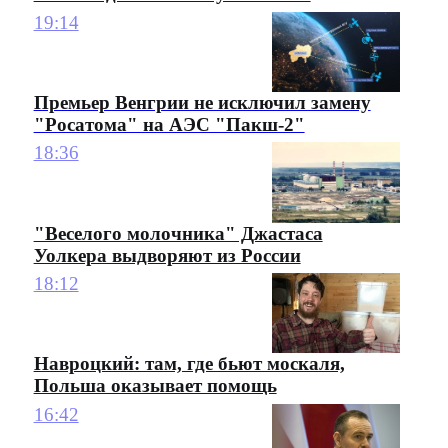
19:14
Премьер Венгрии не исключил замену
"Росатома" на АЭС "Пакш-2"
18:36
"Веселого молочника" Джастаса
Уолкера выдворяют из России
18:12
Навроцкий: там, где бьют москаля,
Польша оказывает помощь
16:42