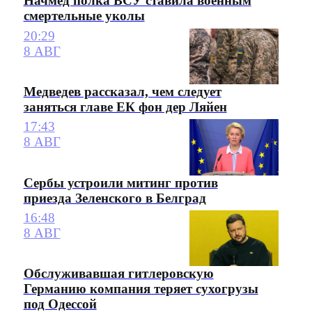
Начмед полка ВСУ ставила военным
смертельные уколы
20:29
8 АВГ
Медведев рассказал, чем следует
заняться главе ЕК фон дер Ляйен
17:43
8 АВГ
Сербы устроили митинг против
приезда Зеленского в Белград
16:48
8 АВГ
Обслуживавшая гитлеровскую
Германию компания теряет сухогрузы
под Одессой