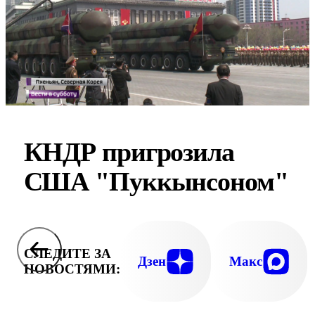
КНДР пригрозила
США "Пуккынсоном"
СЛЕДИТЕ ЗА
Дзен
Макс
НОВОСТЯМИ: