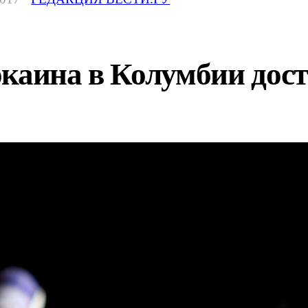
каина в Колумбии дост