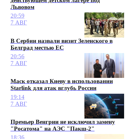
действующем детском лагере под
Львовом
20:59
7 АВГ
В Сербии назвали визит Зеленского в
Белград местью ЕС
20:56
7 АВГ
Маск отказал Киеву в использовании
Starlink для атак вглубь России
19:14
7 АВГ
Премьер Венгрии не исключил замену
"Росатома" на АЭС "Пакш-2"
18:36