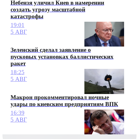
Небензя уличил Киев в намерении
создать угрозу масштабной
катастрофы
19:01
5 АВГ
Зеленский сделал заявление о
пусковых установках баллистических
ракет
18:25
5 АВГ
Макрон прокомментировал ночные
удары по киевским предприятиям ВПК
16:39
5 АВГ