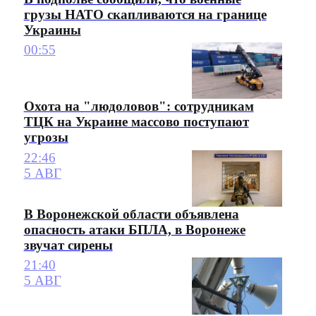
грузы НАТО скапливаются на границе
Украины
00:55
Охота на "людоловов": сотрудникам
ТЦК на Украине массово поступают
угрозы
22:46
5 АВГ
В Воронежской области объявлена
опасность атаки БПЛА, в Воронеже
звучат сирены
21:40
5 АВГ