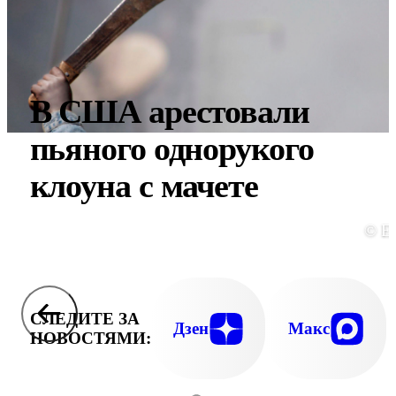
В США арестовали
пьяного однорукого
клоуна с мачете
© E
СЛЕДИТЕ ЗА
Дзен
Макс
НОВОСТЯМИ: